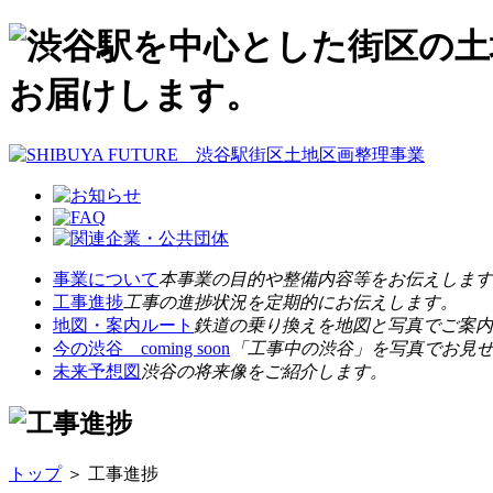
事業について
本事業の目的や整備内容等をお伝えします
工事進捗
工事の進捗状況を定期的にお伝えします。
地図・案内ルート
鉄道の乗り換えを地図と写真でご案内
今の渋谷 coming soon
「工事中の渋谷」を写真でお見
未来予想図
渋谷の将来像をご紹介します。
トップ
＞ 工事進捗